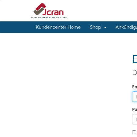
Kundencenter Home
Shop
Ankündig
D
Em
Pa