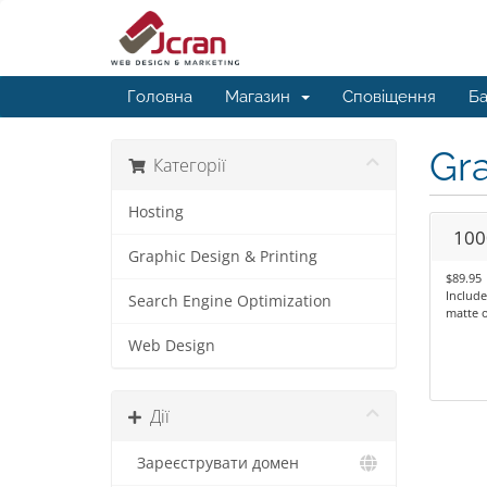
Головна
Магазин
Сповіщення
Ба
Gra
Категорії
Hosting
100
Graphic Design & Printing
$89.95
Include
Search Engine Optimization
matte o
Web Design
Дії
Зареєструвати домен