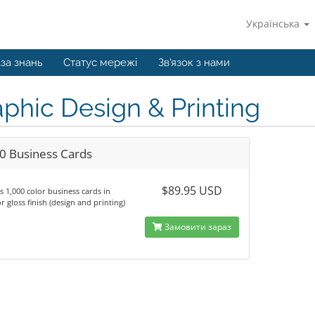
Українська
за знань
Статус мережі
Зв'язок з нами
phic Design & Printing
0 Business Cards
$89.95 USD
s 1,000 color business cards in
r gloss finish (design and printing)
Замовити зараз