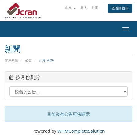
中文
登入
註冊
查看購物車
切
換
導
新聞
覽
客戶系統
公告
八月 2026
按月份劃分
目前沒有公告可供顯示
Powered by
WHMCompleteSolution