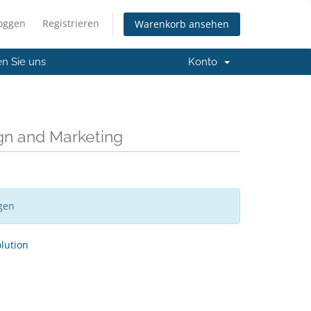
loggen
Registrieren
Warenkorb ansehen
en Sie uns
Konto
gn and Marketing
gen
ution