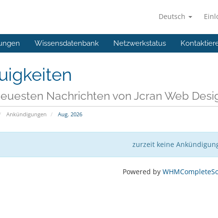
Deutsch
Ein
ungen
Wissensdatenbank
Netzwerkstatus
Kontaktier
uigkeiten
neuesten Nachrichten von Jcran Web Desi
Ankündigungen
Aug. 2026
zurzeit keine Ankündigun
Powered by
WHMCompleteSol