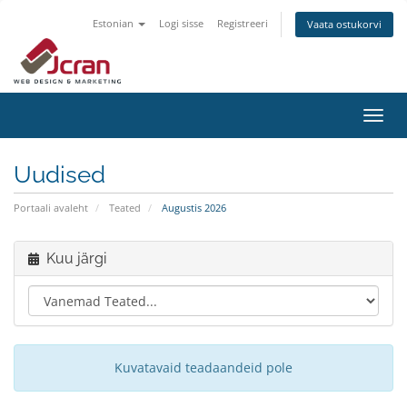
Estonian
Logi sisse
Registreeri
Vaata ostukorvi
Lülit
navig
Uudised
Portaali avaleht
Teated
Augustis 2026
Kuu järgi
Kuvatavaid teadaandeid pole